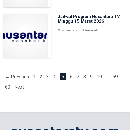
Jadwal Program Nusantara TV
Minggu 15 Maret 2026
Nusantaratv.com - 4 bulan lalu
← Previous
1
2
3
4
5
6
7
8
9
10
...
59
60
Next →