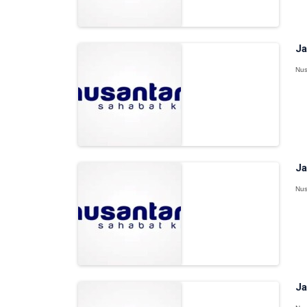
Ja
Nus
Ja
Nus
Ja