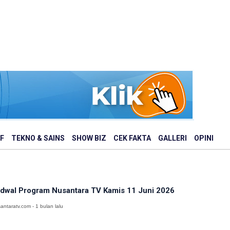
F
TEKNO & SAINS
SHOW BIZ
CEK FAKTA
GALLERI
OPINI
dwal Program Nusantara TV Kamis 11 Juni 2026
antaratv.com - 1 bulan lalu