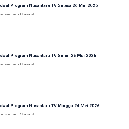
dwal Program Nusantara TV Selasa 26 Mei 2026
antaratv.com - 2 bulan lalu
dwal Program Nusantara TV Senin 25 Mei 2026
antaratv.com - 2 bulan lalu
dwal Program Nusantara TV Minggu 24 Mei 2026
antaratv.com - 2 bulan lalu