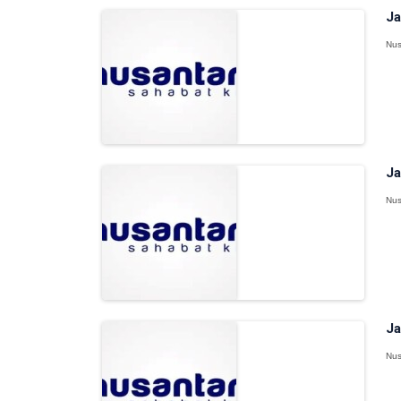
Ja
Nus
Ja
Nus
Ja
Nus