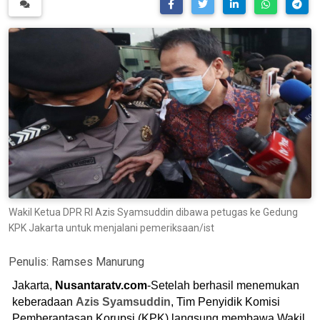
Wakil Ketua DPR RI Azis Syamsuddin dibawa petugas ke Gedung
KPK Jakarta untuk menjalani pemeriksaan/ist
Penulis:
Ramses Manurung
Jakarta,
Nusantaratv.com
-Setelah berhasil menemukan
keberadaan
Azis Syamsuddin
, Tim Penyidik Komisi
Pemberantasan Korupsi (KPK) langsung membawa Wakil