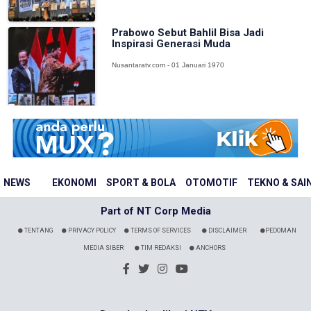
Prabowo Sebut Bahlil Bisa Jadi
Inspirasi Generasi Muda
Nusantaratv.com - 01 Januari 1970
NEWS
EKONOMI
SPORT & BOLA
OTOMOTIF
TEKNO & SAI
Part of NT Corp Media
TENTANG
PRIVACY POLICY
TERMS OF SERVICES
DISCLAIMER
PEDOMAN
MEDIA SIBER
TIM REDAKSI
ANCHORS