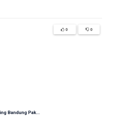
0
0
ing Bandung Pak...