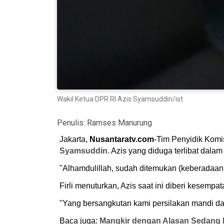
Wakil Ketua DPR RI Azis Syamsuddin/ist
Penulis:
Ramses Manurung
Jakarta,
Nusantaratv.com
-Tim Penyidik Kom
Syamsuddin
. Azis yang diduga terlibat da
"Alhamdulillah, sudah ditemukan (keberadaan 
Firli menuturkan, Azis saat ini diberi kesem
"Yang bersangkutan kami persilakan mandi dan
Baca juga:
Mangkir dengan Alasan Sedang 