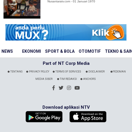
Nusantaratv.com - 01 Januari 1970
NEWS
EKONOMI
SPORT & BOLA
OTOMOTIF
TEKNO & SAI
Part of NT Corp Media
TENTANG
PRIVACY POLICY
TERMS OF SERVICES
DISCLAIMER
PEDOMAN
MEDIA SIBER
TIM REDAKSI
ANCHORS
Download aplikasi NTV