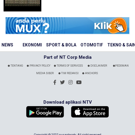
NEWS
EKONOMI
SPORT & BOLA
OTOMOTIF
TEKNO & SAI
Part of NT Corp Media
TENTANG
PRIVACY POLICY
TERMS OF SERVICES
DISCLAIMER
PEDOMAN
MEDIA SIBER
TIM REDAKSI
ANCHORS
Download aplikasi NTV
Copyright @ 2022 nusantaratv. All right reserved