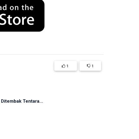
1
1
Ditembak Tentara...