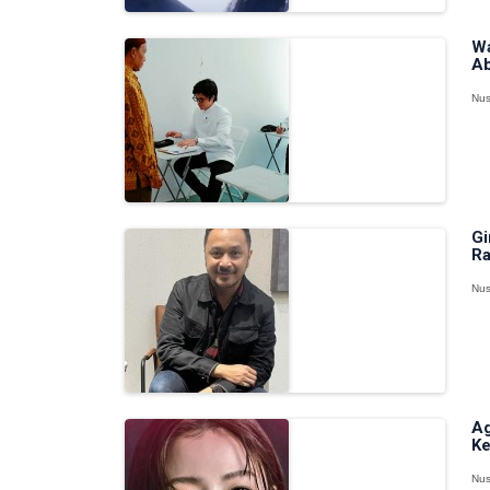
Wa
A
Nus
Gi
Ra
Nus
Ag
Ke
Nus