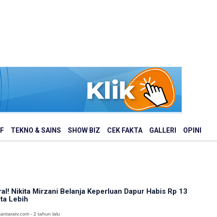
F
TEKNO & SAINS
SHOW BIZ
CEK FAKTA
GALLERI
OPINI
ral! Nikita Mirzani Belanja Keperluan Dapur Habis Rp 13
ta Lebih
antaratv.com - 2 tahun lalu