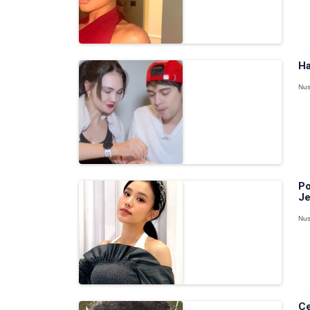
Ha
Nus
Po
Je
Nus
Ce