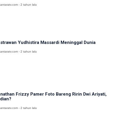
antaratv.com - 2 tahun lalu
strawan Yudhistira Massardi Meninggal Dunia
antaratv.com - 2 tahun lalu
nathan Frizzy Pamer Foto Bareng Ririn Dwi Ariyati,
dian?
antaratv.com - 2 tahun lalu