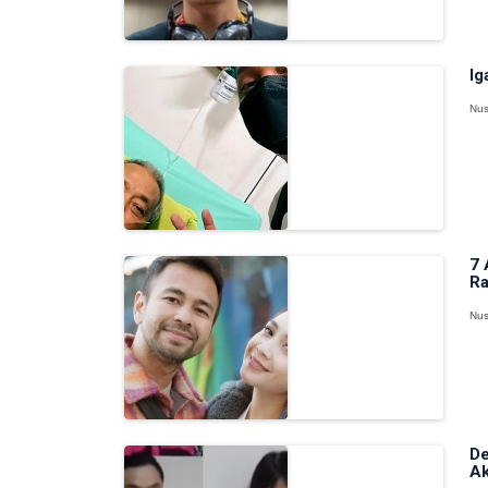
Ig
Nus
7 
Ra
Nus
De
Ak