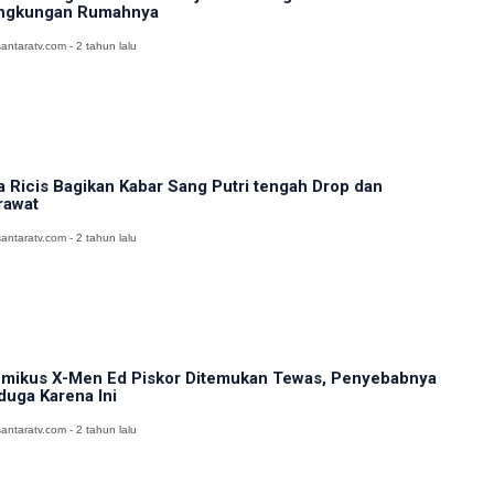
ngkungan Rumahnya
antaratv.com - 2 tahun lalu
a Ricis Bagikan Kabar Sang Putri tengah Drop dan
rawat
antaratv.com - 2 tahun lalu
mikus X-Men Ed Piskor Ditemukan Tewas, Penyebabnya
duga Karena Ini
antaratv.com - 2 tahun lalu