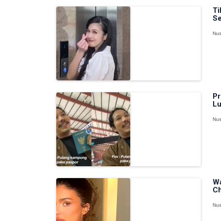
Ti
S
Nus
Pr
Lu
Nus
Wa
Ch
Nus