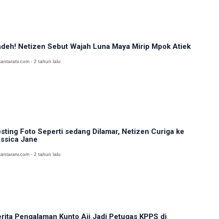
deh! Netizen Sebut Wajah Luna Maya Mirip Mpok Atiek
antaratv.com - 2 tahun lalu
sting Foto Seperti sedang Dilamar, Netizen Curiga ke
ssica Jane
antaratv.com - 2 tahun lalu
rita Pengalaman Kunto Aji Jadi Petugas KPPS di