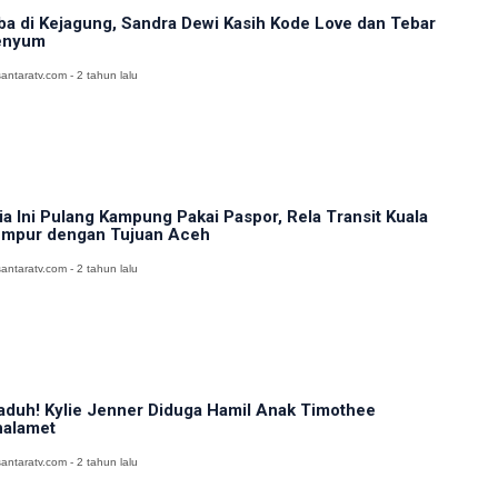
ba di Kejagung, Sandra Dewi Kasih Kode Love dan Tebar
enyum
antaratv.com - 2 tahun lalu
ia Ini Pulang Kampung Pakai Paspor, Rela Transit Kuala
mpur dengan Tujuan Aceh
antaratv.com - 2 tahun lalu
duh! Kylie Jenner Diduga Hamil Anak Timothee
alamet
antaratv.com - 2 tahun lalu