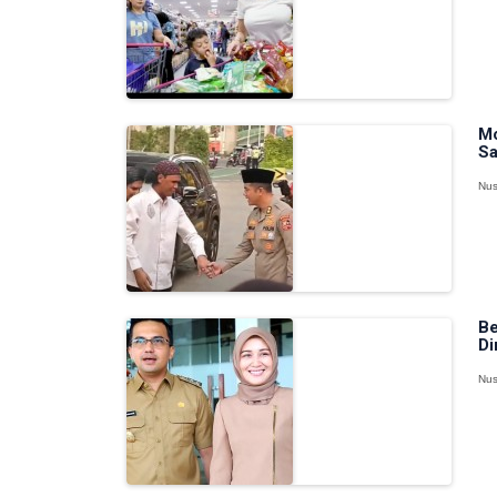
Mo
Sa
Nus
Be
Di
Nus