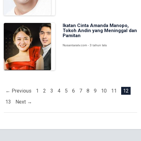
Ikatan Cinta Amanda Manopo,
Tokoh Andin yang Meninggal dan
Pamitan
Nusantaratv.com - 3 tahun lalu
← Previous
1
2
3
4
5
6
7
8
9
10
11
12
13
Next →