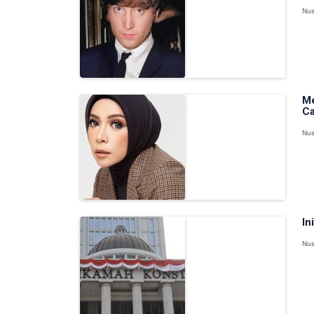
Nus
Me
Ca
Nus
In
Nus