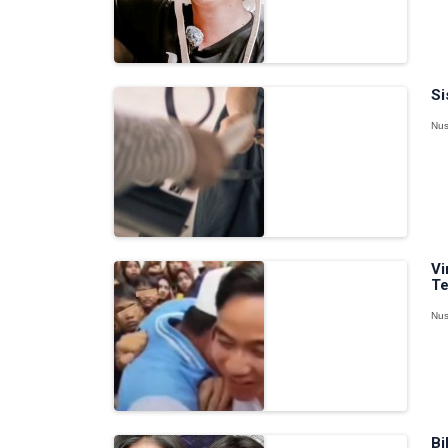
Si
Nus
Vi
Te
Nus
Bi