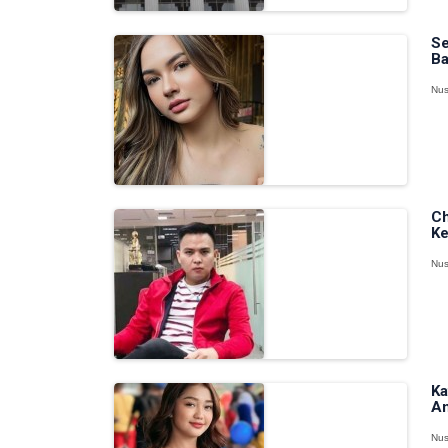
Se
Ba
Nus
Ch
Ke
Nus
Ka
An
Nus