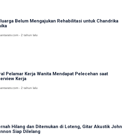
luarga Belum Mengajukan Rehabilitasi untuk Chandrika
ika
antaratv.com - 2 tahun lalu
ral Pelamar Kerja Wanita Mendapat Pelecehan saat
terview Kerja
antaratv.com - 2 tahun lalu
rnah Hilang dan Ditemukan di Loteng, Gitar Akustik John
nnon Siap Dilelang