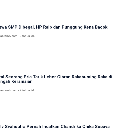
swa SMP Dibegal, HP Raib dan Punggung Kena Bacok
antaratv.com - 2 tahun lalu
ral Seorang Pria Tarik Leher Gibran Rakabuming Raka di
ngah Keramaian
antaratv.com - 2 tahun lalu
lly Syahputra Pernah Ingatkan Chandrika Chika Supaya