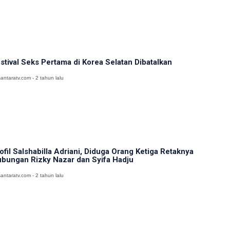
stival Seks Pertama di Korea Selatan Dibatalkan
antaratv.com - 2 tahun lalu
ofil Salshabilla Adriani, Diduga Orang Ketiga Retaknya
bungan Rizky Nazar dan Syifa Hadju
antaratv.com - 2 tahun lalu