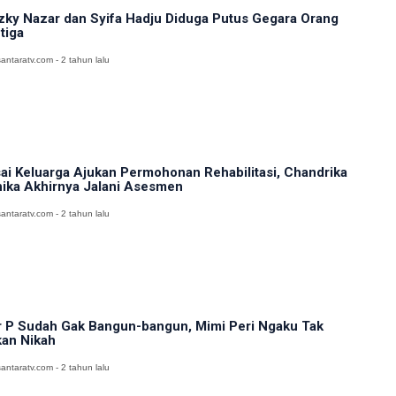
zky Nazar dan Syifa Hadju Diduga Putus Gegara Orang
tiga
antaratv.com - 2 tahun lalu
ai Keluarga Ajukan Permohonan Rehabilitasi, Chandrika
ika Akhirnya Jalani Asesmen
antaratv.com - 2 tahun lalu
 P Sudah Gak Bangun-bangun, Mimi Peri Ngaku Tak
an Nikah
antaratv.com - 2 tahun lalu