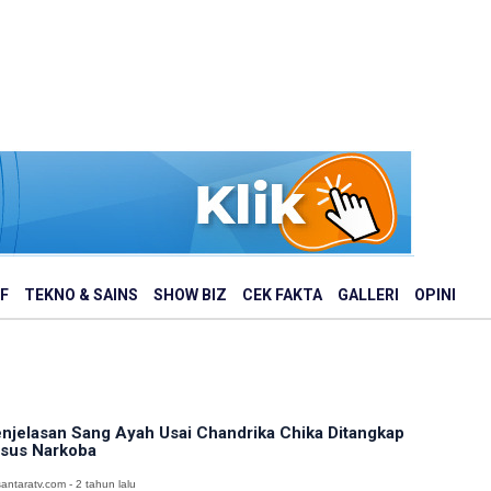
F
TEKNO & SAINS
SHOW BIZ
CEK FAKTA
GALLERI
OPINI
njelasan Sang Ayah Usai Chandrika Chika Ditangkap
sus Narkoba
antaratv.com - 2 tahun lalu