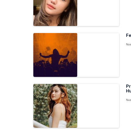
Fe
Nus
Pr
Hu
Nus