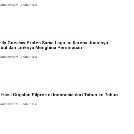
antaratv.com - 2 tahun lalu
lly Goeslaw Protes Sama Lagu Ini Karena Judulnya
bul dan Liriknya Menghina Perempuan
antaratv.com - 2 tahun lalu
i Hasil Gugatan Pilpres di Indonesia dari Tahun ke Tahun
antaratv.com - 2 tahun lalu