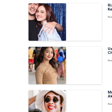
Ri
Ke
Nus
Us
Ch
Nus
Mr
Ak
Nus