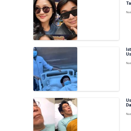
Ta
Nus
Is
Us
Nus
Us
Da
Nus