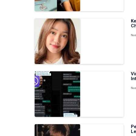
Ke
Ch
Nus
Vi
In
Nus
Pe
Le