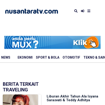
NEWS
EKONOMI
SPORT & BOLA
OTOMOTIF
TEKNO & SAI
BERITA TERKAIT
TRAVELING
Liburan Akhir Tahun Ala Isyana
Sarasvati & Teddy Adhitya