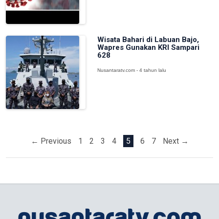
Wisata Bahari di Labuan Bajo,
Wapres Gunakan KRI Sampari
628
Nusantaratv.com - 4 tahun lalu
← Previous
1
2
3
4
5
6
7
Next →