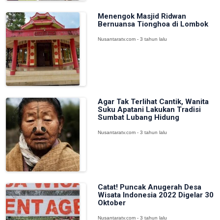
Menengok Masjid Ridwan
Bernuansa Tionghoa di Lombok
Nusantaratv.com - 3 tahun lalu
Agar Tak Terlihat Cantik, Wanita
Suku Apatani Lakukan Tradisi
Sumbat Lubang Hidung
Nusantaratv.com - 3 tahun lalu
Catat! Puncak Anugerah Desa
Wisata Indonesia 2022 Digelar 30
Oktober
Nusantaratv.com - 3 tahun lalu