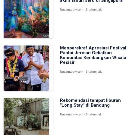
akhir tahun seru di Singapura
Nusantaratv.com - 3 tahun lalu
Menparekraf Apresiasi Festival
Pantai Jerman Geliatkan
Komunitas Kembangkan Wisata
Pesisir
Nusantaratv.com - 3 tahun lalu
Rekomendasi tempat liburan
"Long Stay" di Bandung
Nusantaratv.com - 3 tahun lalu