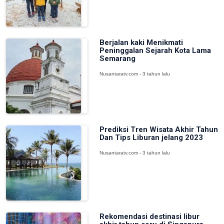
Berjalan kaki Menikmati
Peninggalan Sejarah Kota Lama
Semarang
Nusantaratv.com - 3 tahun lalu
Prediksi Tren Wisata Akhir Tahun
Dan Tips Liburan jelang 2023
Nusantaratv.com - 3 tahun lalu
Rekomendasi destinasi libur