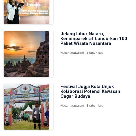
Jelang Libur Nataru,
Kemenparekraf Luncurkan 100
Paket Wisata Nusantara
Nusantaratv.com - 3 tahun lalu
Festival Jogja Kota Unjuk
Kolaborasi Potensi Kawasan
Cagar Budaya
Nusantaratv.com - 3 tahun lalu