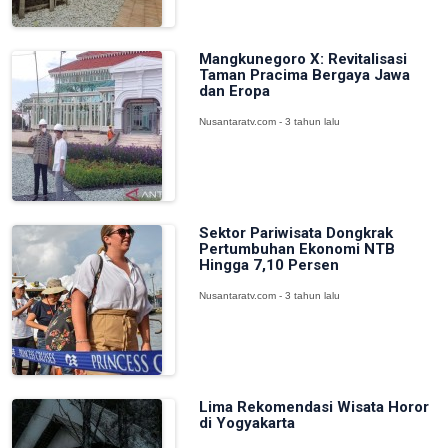
Mangkunegoro X: Revitalisasi
Taman Pracima Bergaya Jawa
dan Eropa
Nusantaratv.com - 3 tahun lalu
Sektor Pariwisata Dongkrak
Pertumbuhan Ekonomi NTB
Hingga 7,10 Persen
Nusantaratv.com - 3 tahun lalu
Lima Rekomendasi Wisata Horor
di Yogyakarta