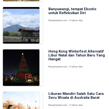
Banyuwangi, tempat Eksotis
untuk Refleksikan Diri
Nusantaratv.com - 3 tahun lalu
Hong Kong Winterfest Alternatif
Libur Natal dan Tahun Baru Yang
Hangat
Nusantaratv.com - 3 tahun lalu
Liburan Mandiri Salah Satu Cara
Seru Wisata di Australia Barat
Nusantaratv.com - 3 tahun lalu