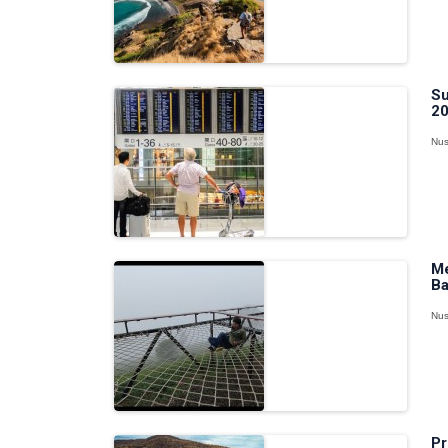
Su
2
Nus
Me
B
Nus
Pr