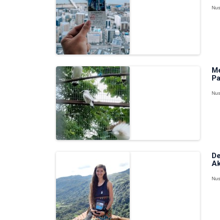
Nus
Me
Pa
Nus
De
Ak
Nus