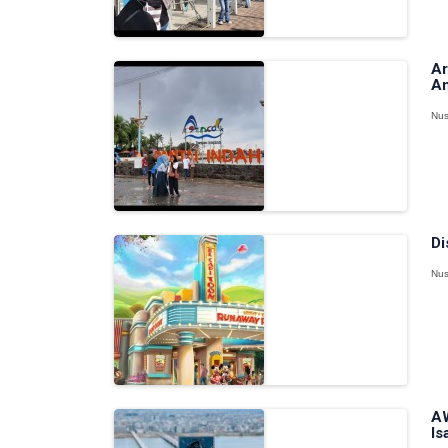
Ar
An
Nus
Di
Nus
AW
Is