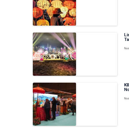
Li
Ta
Nus
KB
No
Nus