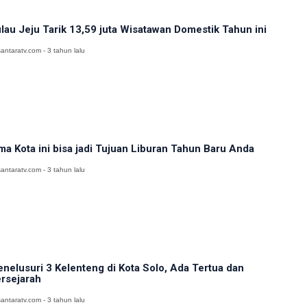
lau Jeju Tarik 13,59 juta Wisatawan Domestik Tahun ini
antaratv.com - 3 tahun lalu
ma Kota ini bisa jadi Tujuan Liburan Tahun Baru Anda
antaratv.com - 3 tahun lalu
nelusuri 3 Kelenteng di Kota Solo, Ada Tertua dan
rsejarah
antaratv.com - 3 tahun lalu