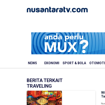
NEWS
EKONOMI
SPORT & BOLA
OTOMOTI
BERITA TERKAIT
TRAVELING
Wi
Ta
Nus