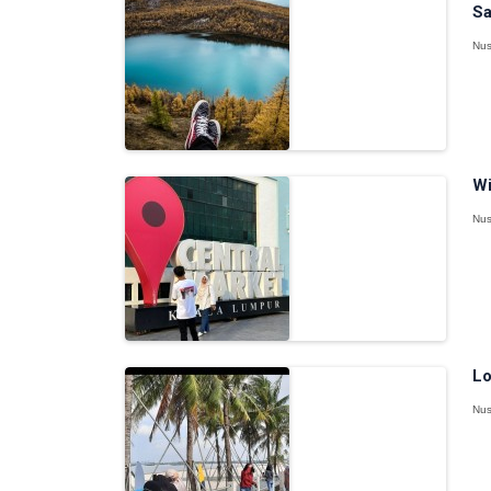
Sa
Nus
Wi
Nus
Lo
Nus