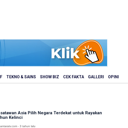
F
TEKNO & SAINS
SHOW BIZ
CEK FAKTA
GALLERI
OPINI
satawan Asia Pilih Negara Terdekat untuk Rayakan
hun Kelinci
antaratv.com - 3 tahun lalu