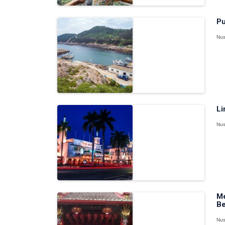
Pu
Nus
Li
Nus
Me
Be
Nus