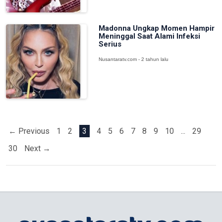
Madonna Ungkap Momen Hampir
Meninggal Saat Alami Infeksi
Serius
Nusantaratv.com - 2 tahun lalu
← Previous
1
2
3
4
5
6
7
8
9
10
...
29
30
Next →