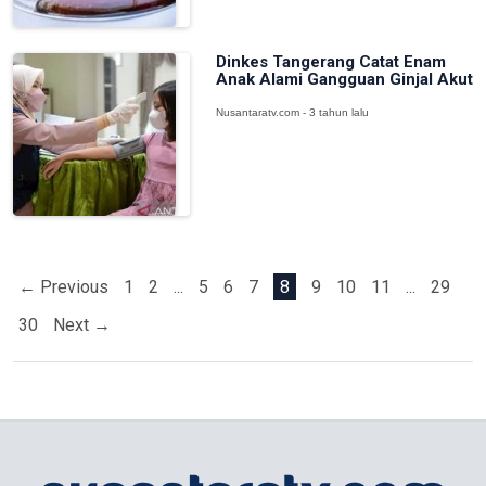
Dinkes Tangerang Catat Enam
Anak Alami Gangguan Ginjal Akut
Nusantaratv.com - 3 tahun lalu
← Previous
1
2
...
5
6
7
8
9
10
11
...
29
30
Next →