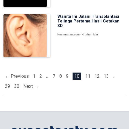
Wanita Ini Jalani Transplantasi
Telinga Pertama Hasil Cetakan
3D
Nusantaratv.com - 4 tahun lalu
← Previous
1
2
...
7
8
9
10
11
12
13
...
29
30
Next →