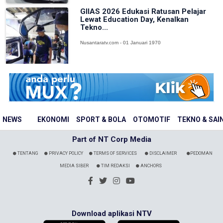
GIIAS 2026 Edukasi Ratusan Pelajar
Lewat Education Day, Kenalkan
Tekno...
Nusantaratv.com - 01 Januari 1970
NEWS
EKONOMI
SPORT & BOLA
OTOMOTIF
TEKNO & SAI
Part of NT Corp Media
TENTANG
PRIVACY POLICY
TERMS OF SERVICES
DISCLAIMER
PEDOMAN
MEDIA SIBER
TIM REDAKSI
ANCHORS
Download aplikasi NTV