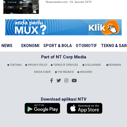
Nusantaratv.com - 01 Januari 1970
NEWS
EKONOMI
SPORT & BOLA
OTOMOTIF
TEKNO & SAI
Part of NT Corp Media
TENTANG
PRIVACY POLICY
TERMS OF SERVICES
DISCLAIMER
PEDOMAN
MEDIA SIBER
TIM REDAKSI
ANCHORS
Download aplikasi NTV