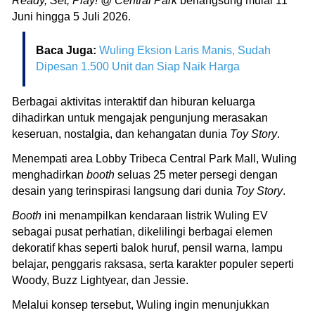
Ready, Set, Play! @ Central Park
berlangsung mulai 11
Juni hingga 5 Juli 2026.
Baca Juga:
Wuling Eksion Laris Manis, Sudah
Dipesan 1.500 Unit dan Siap Naik Harga
Berbagai aktivitas interaktif dan hiburan keluarga
dihadirkan untuk mengajak pengunjung merasakan
keseruan, nostalgia, dan kehangatan dunia
Toy Story
.
Menempati area Lobby Tribeca Central Park Mall, Wuling
menghadirkan
booth
seluas 25 meter persegi dengan
desain yang terinspirasi langsung dari dunia
Toy Story
.
Booth
ini menampilkan kendaraan listrik Wuling EV
sebagai pusat perhatian, dikelilingi berbagai elemen
dekoratif khas seperti balok huruf, pensil warna, lampu
belajar, penggaris raksasa, serta karakter populer seperti
Woody, Buzz Lightyear, dan Jessie.
Melalui konsep tersebut, Wuling ingin menunjukkan