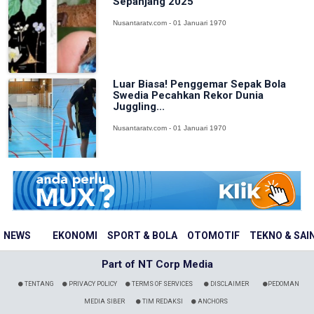
Sepanjang 2025
Nusantaratv.com - 01 Januari 1970
Luar Biasa! Penggemar Sepak Bola
Swedia Pecahkan Rekor Dunia
Juggling...
Nusantaratv.com - 01 Januari 1970
NEWS
EKONOMI
SPORT & BOLA
OTOMOTIF
TEKNO & SAI
Part of NT Corp Media
TENTANG
PRIVACY POLICY
TERMS OF SERVICES
DISCLAIMER
PEDOMAN
MEDIA SIBER
TIM REDAKSI
ANCHORS