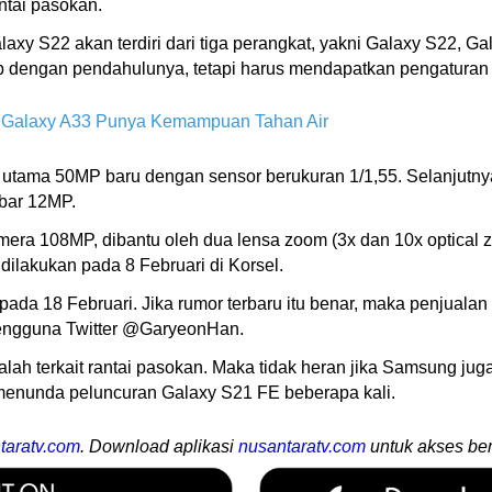
ntai pasokan.
axy S22 akan terdiri dari tiga perangkat, yakni Galaxy S22, G
irip dengan pendahulunya, tetapi harus mendapatkan pengatura
 Galaxy A33 Punya Kemampuan Tahan Air
utama 50MP baru dengan sensor berukuran 1/1,55. Selanjutnya
ebar 12MP.
kamera 108MP, dibantu oleh dua lensa zoom (3x dan 10x optical 
dilakukan pada 8 Februari di Korsel.
pada 18 Februari. Jika rumor terbaru itu benar, maka penjuala
pengguna Twitter @GaryeonHan.
ah terkait rantai pasokan. Maka tidak heran jika Samsung jug
a menunda peluncuran Galaxy S21 FE beberapa kali.
taratv.com
. Download aplikasi
nusantaratv.com
untuk akses ber