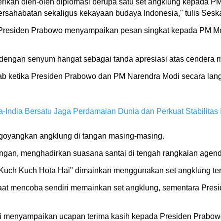
ikan oleh-oleh diplomasi berupa satu set angklung kepada PM
persahabatan sekaligus kekayaan budaya Indonesia," tulis Sesk
 Presiden Prabowo menyampaikan pesan singkat kepada PM Modi
engan senyum hangat sebagai tanda apresiasi atas cendera m
b ketika Presiden Prabowo dan PM Narendra Modi secara l
India Bersatu Jaga Perdamaian Dunia dan Perkuat Stabilitas I
oyangkan angklung di tangan masing-masing.
gan, menghadirkan suasana santai di tengah rangkaian agend
"Kuch Kuch Hota Hai" dimainkan menggunakan set angklung ter
at mencoba sendiri memainkan set angklung, sementara Presi
menyampaikan ucapan terima kasih kepada Presiden Prabowo 