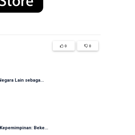
0
0
egara Lain sebaga...
Kepemimpinan: Beke...