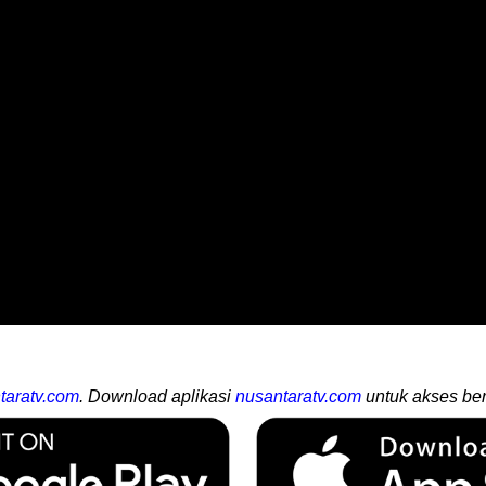
taratv.com
. Download aplikasi
nusantaratv.com
untuk akses ber