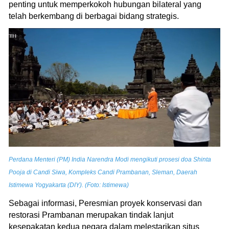
penting untuk memperkokoh hubungan bilateral yang
telah berkembang di berbagai bidang strategis.
Perdana Menteri (PM) India Narendra Modi mengikuti prosesi doa Shinta
Pooja di Candi Siwa, Kompleks Candi Prambanan, Sleman, Daerah
Istimewa Yogyakarta (DIY). (Foto: Istimewa)
Sebagai informasi, Peresmian proyek konservasi dan
restorasi Prambanan merupakan tindak lanjut
kesepakatan kedua negara dalam melestarikan situs