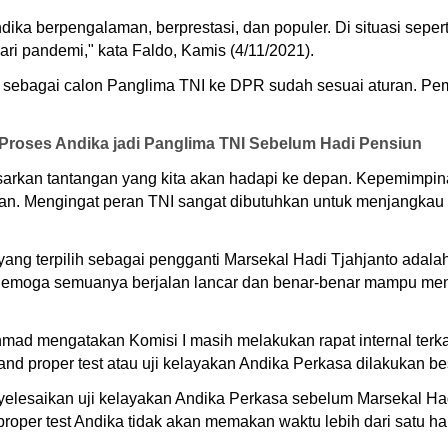
ika berpengalaman, berprestasi, dan populer. Di situasi sepert
ari pandemi," kata Faldo, Kamis (4/11/2021).
sebagai calon Panglima TNI ke DPR sudah sesuai aturan. Pem
Proses Andika jadi Panglima TNI Sebelum Hadi Pensiun
arkan tantangan yang kita akan hadapi ke depan. Kepemimpinan
n. Mengingat peran TNI sangat dibutuhkan untuk menjangkau d
ng terpilih sebagai pengganti Marsekal Hadi Tjahjanto adalah P
emoga semuanya berjalan lancar dan benar-benar mampu menge
ad mengatakan Komisi I masih melakukan rapat internal terkai
nd proper test atau uji kelayakan Andika Perkasa dilakukan be
elesaikan uji kelayakan Andika Perkasa sebelum Marsekal Had
roper test Andika tidak akan memakan waktu lebih dari satu har