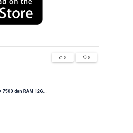
0
0
y 7500 dan RAM 12G...