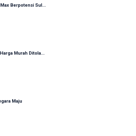
ax Berpotensi Sul...
arga Murah Ditola...
egara Maju