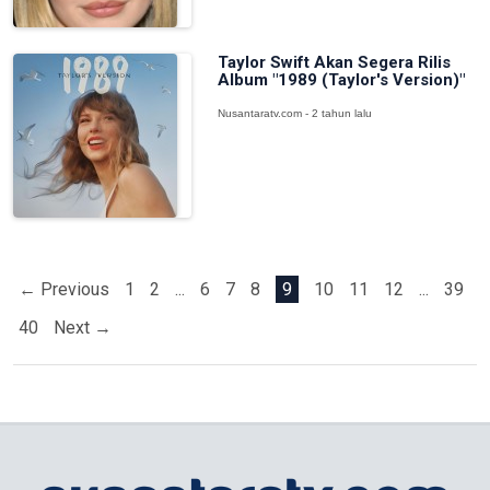
Taylor Swift Akan Segera Rilis
Album "1989 (Taylor's Version)"
Nusantaratv.com - 2 tahun lalu
← Previous
1
2
...
6
7
8
9
10
11
12
...
39
40
Next →