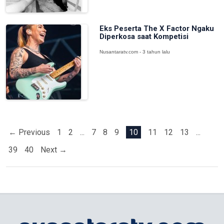
Eks Peserta The X Factor Ngaku
Diperkosa saat Kompetisi
Nusantaratv.com - 3 tahun lalu
← Previous
1
2
...
7
8
9
10
11
12
13
...
39
40
Next →