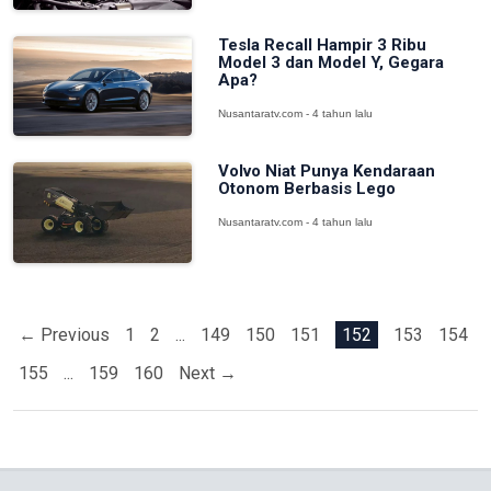
Tesla Recall Hampir 3 Ribu
Model 3 dan Model Y, Gegara
Apa?
Nusantaratv.com - 4 tahun lalu
Volvo Niat Punya Kendaraan
Otonom Berbasis Lego
Nusantaratv.com - 4 tahun lalu
← Previous
1
2
...
149
150
151
152
153
154
155
...
159
160
Next →