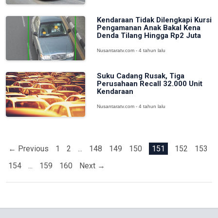
Kendaraan Tidak Dilengkapi Kursi
Pengamanan Anak Bakal Kena
Denda Tilang Hingga Rp2 Juta
Nusantaratv.com - 4 tahun lalu
Suku Cadang Rusak, Tiga
Perusahaan Recall 32.000 Unit
Kendaraan
Nusantaratv.com - 4 tahun lalu
← Previous
1
2
...
148
149
150
151
152
153
154
...
159
160
Next →