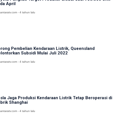
da April
antaratv.com - 4 tahun lalu
rong Pembelian Kendaraan Listrik, Queensland
lontorkan Subsidi Mulai Juli 2022
antaratv.com - 4 tahun lalu
sla Jaga Produksi Kendaraan Listrik Tetap Beroperasi di
brik Shanghai
antaratv.com - 4 tahun lalu