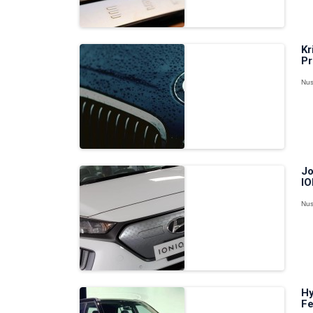
Kr
Pr
Nus
Jo
IO
Nus
Hy
Fe