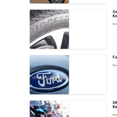
Se
Ko
Nus
Fo
Nus
SK
Ke
Nus