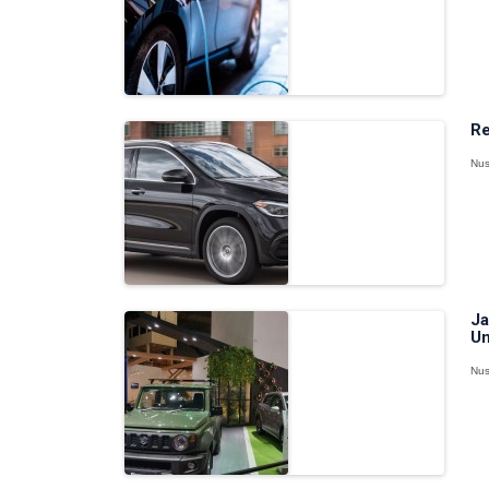
Re
Nus
Ja
Un
Nus