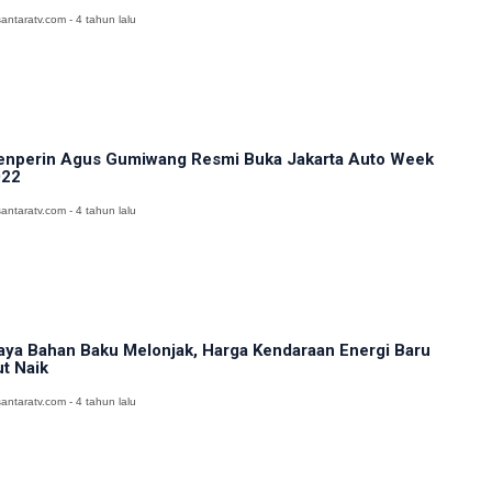
antaratv.com - 4 tahun lalu
nperin Agus Gumiwang Resmi Buka Jakarta Auto Week
022
antaratv.com - 4 tahun lalu
aya Bahan Baku Melonjak, Harga Kendaraan Energi Baru
ut Naik
antaratv.com - 4 tahun lalu