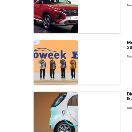
Nus
Me
2
Nus
Bi
Ik
Nus