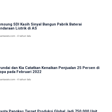
msung SDI Kasih Sinyal Bangun Pabrik Baterai
ndaraan Listrik di AS
antaratv.com - 4 tahun lalu
undai dan Kia Catatkan Kenaikan Penjualan 25 Persen di
opa pada Februari 2022
antaratv.com - 4 tahun lalu
yota Pangkas Target Produksi Global Jadi 750.000 Unit