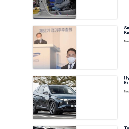
Sa
Ke
Nus
Hy
Er
Nus
To