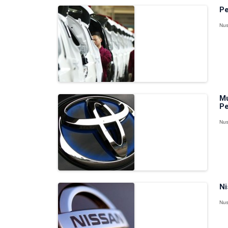
Pe
Nus
Mu
Pe
Nus
Ni
Nus