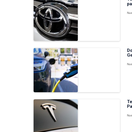
pa
Nus
Do
Ge
Nus
Te
Pa
Nus