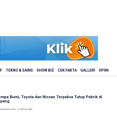
F
TEKNO & SAINS
SHOW BIZ
CEK FAKTA
GALLERI
OPINI
mpa Bumi, Toyota dan Nissan Terpaksa Tutup Pabrik di
epang
antaratv.com - 4 tahun lalu