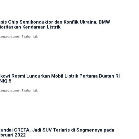
isis Chip Semikonduktor dan Konflik Ukraina, BMW
ioritaskan Kendaraan Listrik
antaratv.com - 4 tahun lalu
kowi Resmi Luncurkan Mobil Listrik Pertama Buatan RI
NIQ 5
antaratv.com - 4 tahun lalu
undai CRETA, Jadi SUV Terlaris di Segmennya pada
bruari 2022