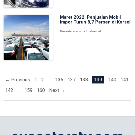
Maret 2022, Penjualan Mobil
Impor Turun 8,7 Persen di Korsel
Nusantaratv.com - 4 tahun lalu
← Previous
1
2
...
136
137
138
139
140
141
142
...
159
160
Next →