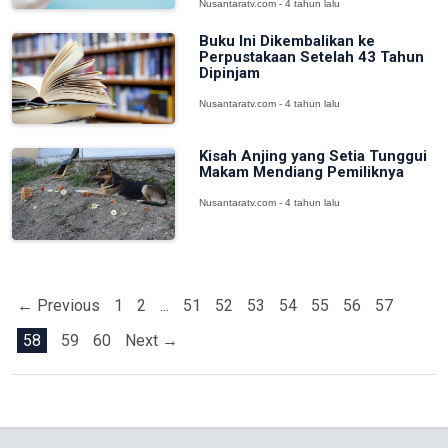
Nusantaratv.com - 4 tahun lalu
Buku Ini Dikembalikan ke
Perpustakaan Setelah 43 Tahun
Dipinjam
Nusantaratv.com - 4 tahun lalu
Kisah Anjing yang Setia Tunggui
Makam Mendiang Pemiliknya
Nusantaratv.com - 4 tahun lalu
← Previous
1
2
...
51
52
53
54
55
56
57
58
59
60
Next →