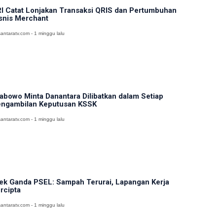
I Catat Lonjakan Transaksi QRIS dan Pertumbuhan
snis Merchant
antaratv.com - 1 minggu lalu
abowo Minta Danantara Dilibatkan dalam Setiap
ngambilan Keputusan KSSK
antaratv.com - 1 minggu lalu
ek Ganda PSEL: Sampah Terurai, Lapangan Kerja
rcipta
antaratv.com - 1 minggu lalu