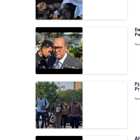
Da
Pe
Nus
Pj
Pr
Nus
AH