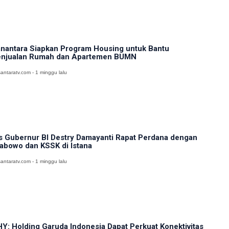
nantara Siapkan Program Housing untuk Bantu
njualan Rumah dan Apartemen BUMN
antaratv.com - 1 minggu lalu
s Gubernur BI Destry Damayanti Rapat Perdana dengan
abowo dan KSSK di Istana
antaratv.com - 1 minggu lalu
Y: Holding Garuda Indonesia Dapat Perkuat Konektivitas