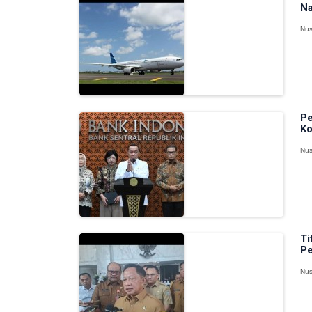
Na
Nus
Pe
Ko
Nus
Ti
Pe
Nus