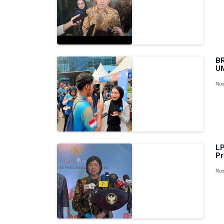
BR
U
Nus
LP
Pr
Nus