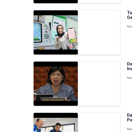
Tu
Ge
Nus
De
In
Nus
Da
Pe
Nus