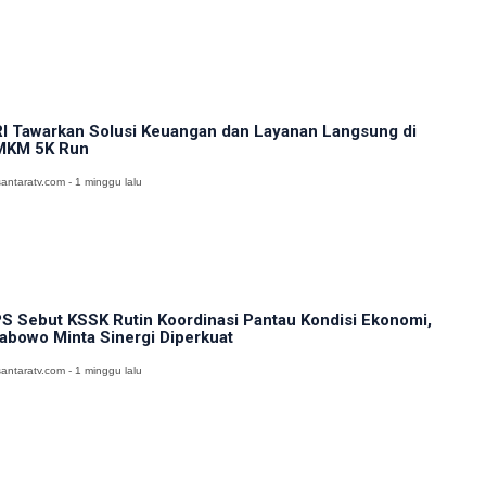
I Tawarkan Solusi Keuangan dan Layanan Langsung di
MKM 5K Run
antaratv.com - 1 minggu lalu
S Sebut KSSK Rutin Koordinasi Pantau Kondisi Ekonomi,
abowo Minta Sinergi Diperkuat
antaratv.com - 1 minggu lalu