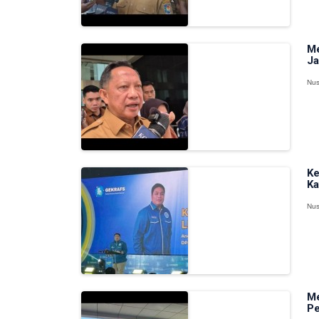
Me
Ja
Nus
Ke
Ka
Nus
Me
Pe