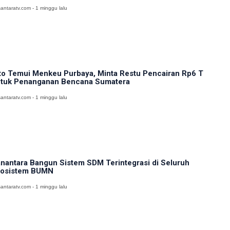
antaratv.com - 1 minggu lalu
to Temui Menkeu Purbaya, Minta Restu Pencairan Rp6 T
tuk Penanganan Bencana Sumatera
antaratv.com - 1 minggu lalu
nantara Bangun Sistem SDM Terintegrasi di Seluruh
osistem BUMN
antaratv.com - 1 minggu lalu