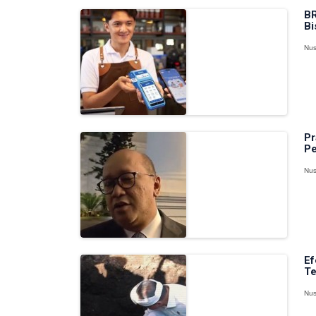
BR
Bi
Nus
Pr
Pe
Nus
Ef
Te
Nus