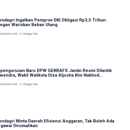
ndagri Ingatkan Pemprov DKI Obligasi Rp3,5 Triliun:
ngan Wariskan Beban Utang
antaratv.com - 1 minggu lalu
pengurusan Baru DPW GEKRAFS Jambi Resmi Dilantik
wendra, Wakil Walikota Diza Aljosha Kini Nakhod...
antaratv.com - 1 minggu lalu
ndagri Minta Daerah Efisiensi Anggaran, Tak Boleh Ada
gawai Dirumahkan