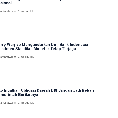
sional
antaratv.com - 1 minggu lalu
rry Warjiyo Mengundurkan Diri, Bank Indonesia
mitmen Stabilitas Moneter Tetap Terjaga
antaratv.com - 1 minggu lalu
to Ingatkan Obligasi Daerah DKI Jangan Jadi Beban
merintah Berikutnya
antaratv.com - 1 minggu lalu