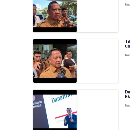
Nus
Ti
un
Nus
Da
Ek
Nus