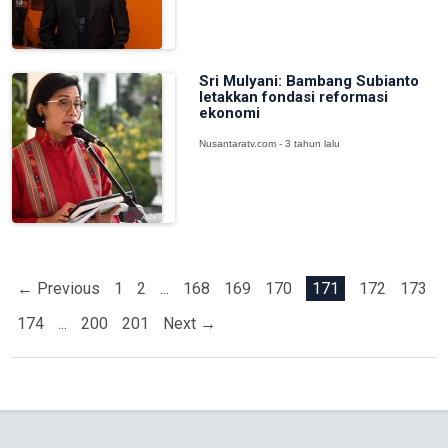
Sri Mulyani: Bambang Subianto
letakkan fondasi reformasi
ekonomi
Nusantaratv.com - 3 tahun lalu
← Previous
1
2
...
168
169
170
171
172
173
174
...
200
201
Next →