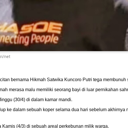
ri/net
citan bernama Hikmah Satwika Kuncoro Putri tega membunuh 
kmah merasa malu memiliki seorang bayi di luar pernikahan sah
inggu (30/4) di dalam kamar mandi.
dup ke dalam sebuah koper selama dua hari sebelum akhirny
Kamis (4/3) di sebuah areal perkebunan milik warga.