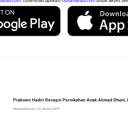
taratv.com
. Download aplikasi
nusantaratv.com
untuk akses ber
Prabowo Hadiri Resepsi Pernikahan Anak Ahmad Dhani, El
Nusantaratv.com - 01 Januari 1970