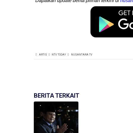
Dapatkan update berita pilihan terkini di
nusan
ARTIS
NTV TODAY
NUSANTARA TV
BERITA TERKAIT