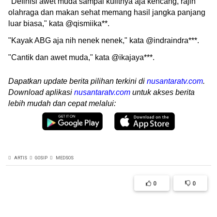
"Definisi awet muda sampai kulitnya aja kencang, rajin
olahraga dan makan sehat memang hasil jangka panjang
luar biasa," kata @qismiika**.
"Kayak ABG aja nih nenek nenek," kata @indraindra***.
"Cantik dan awet muda," kata @ikajaya***.
Dapatkan update berita pilihan terkini di
nusantaratv.com
.
Download aplikasi
nusantaratv.com
untuk akses berita
lebih mudah dan cepat melalui:
ARTIS
GOSIP
MEDSOS
0
0