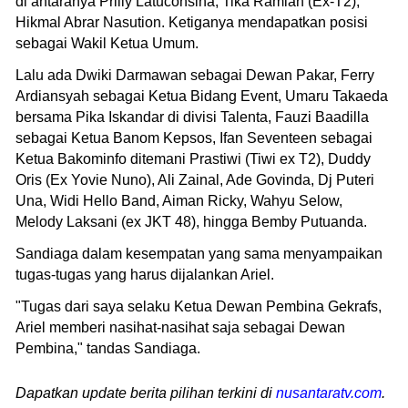
di antaranya Prilly Latuconsina, Tika Ramlan (Ex-T2),
Hikmal Abrar Nasution. Ketiganya mendapatkan posisi
sebagai Wakil Ketua Umum.
Lalu ada Dwiki Darmawan sebagai Dewan Pakar, Ferry
Ardiansyah sebagai Ketua Bidang Event, Umaru Takaeda
bersama Pika Iskandar di divisi Talenta, Fauzi Baadilla
sebagai Ketua Banom Kepsos, Ifan Seventeen sebagai
Ketua Bakominfo ditemani Prastiwi (Tiwi ex T2), Duddy
Oris (Ex Yovie Nuno), Ali Zainal, Ade Govinda, Dj Puteri
Una, Widi Hello Band, Aiman Ricky, Wahyu Selow,
Melody Laksani (ex JKT 48), hingga Bemby Putuanda.
Sandiaga dalam kesempatan yang sama menyampaikan
tugas-tugas yang harus dijalankan Ariel.
"Tugas dari saya selaku Ketua Dewan Pembina Gekrafs,
Ariel memberi nasihat-nasihat saja sebagai Dewan
Pembina," tandas Sandiaga.
Dapatkan update berita pilihan terkini di
nusantaratv.com
.