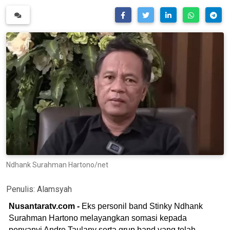
Ndhank Surahman Hartono/net
Penulis:
Alamsyah
Nusantaratv.com -
Eks personil band Stinky Ndhank
Surahman Hartono melayangkan somasi kepada
penyanyi Andre Taulany serta grup band yang telah