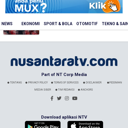
Innalillahi, Penyanyi Vidi Aldiano
Meninggal Dunia
Nusantaratv.com - 01 Januari 1970
NEWS
EKONOMI
SPORT & BOLA
OTOMOTIF
TEKNO & SAI
Part of NT Corp Media
TENTANG
PRIVACY POLICY
TERMS OF SERVICES
DISCLAIMER
PEDOMAN
MEDIA SIBER
TIM REDAKSI
ANCHORS
Download aplikasi NTV