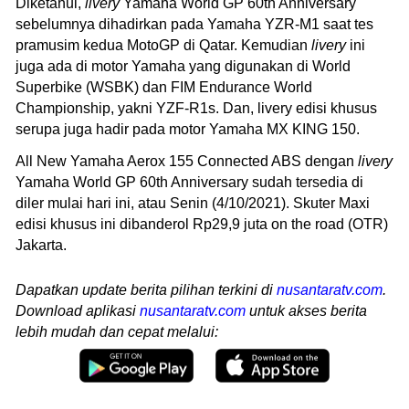
Diketahui,
livery
Yamaha World GP 60th Anniversary
sebelumnya dihadirkan pada Yamaha YZR-M1 saat tes
pramusim kedua MotoGP di Qatar. Kemudian
livery
ini
juga ada di motor Yamaha yang digunakan di World
Superbike (WSBK) dan FIM Endurance World
Championship, yakni YZF-R1s. Dan, livery edisi khusus
serupa juga hadir pada motor Yamaha MX KING 150.
All New Yamaha Aerox 155 Connected ABS dengan
livery
Yamaha World GP 60th Anniversary sudah tersedia di
diler mulai hari ini, atau Senin (4/10/2021). Skuter Maxi
edisi khusus ini dibanderol Rp29,9 juta on the road (OTR)
Jakarta.
Dapatkan update berita pilihan terkini di
nusantaratv.com
.
Download aplikasi
nusantaratv.com
untuk akses berita
lebih mudah dan cepat melalui: