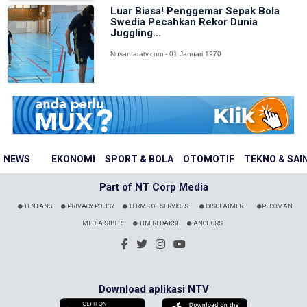
Luar Biasa! Penggemar Sepak Bola
Swedia Pecahkan Rekor Dunia
Juggling...
Nusantaratv.com - 01 Januari 1970
NEWS
EKONOMI
SPORT & BOLA
OTOMOTIF
TEKNO & SAI
Part of NT Corp Media
TENTANG
PRIVACY POLICY
TERMS OF SERVICES
DISCLAIMER
PEDOMAN
MEDIA SIBER
TIM REDAKSI
ANCHORS
Download aplikasi NTV