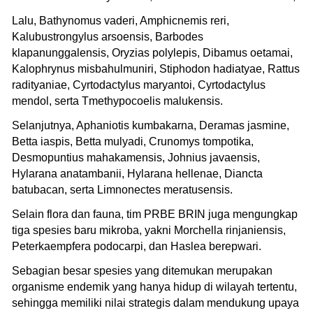
Lalu, Bathynomus vaderi, Amphicnemis reri,
Kalubustrongylus arsoensis, Barbodes
klapanunggalensis, Oryzias polylepis, Dibamus oetamai,
Kalophrynus misbahulmuniri, Stiphodon hadiatyae, Rattus
radityaniae, Cyrtodactylus maryantoi, Cyrtodactylus
mendol, serta Tmethypocoelis malukensis.
Selanjutnya, Aphaniotis kumbakarna, Deramas jasmine,
Betta iaspis, Betta mulyadi, Crunomys tompotika,
Desmopuntius mahakamensis, Johnius javaensis,
Hylarana anatambanii, Hylarana hellenae, Diancta
batubacan, serta Limnonectes meratusensis.
Selain flora dan fauna, tim PRBE BRIN juga mengungkap
tiga spesies baru mikroba, yakni Morchella rinjaniensis,
Peterkaempfera podocarpi, dan Haslea berepwari.
Sebagian besar spesies yang ditemukan merupakan
organisme endemik yang hanya hidup di wilayah tertentu,
sehingga memiliki nilai strategis dalam mendukung upaya