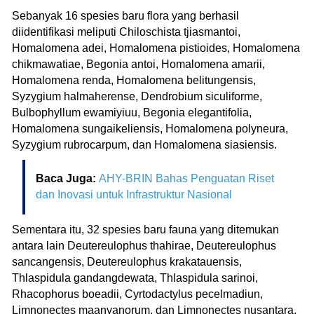
Sebanyak 16 spesies baru flora yang berhasil
diidentifikasi meliputi Chiloschista tjiasmantoi,
Homalomena adei, Homalomena pistioides, Homalomena
chikmawatiae, Begonia antoi, Homalomena amarii,
Homalomena renda, Homalomena belitungensis,
Syzygium halmaherense, Dendrobium siculiforme,
Bulbophyllum ewamiyiuu, Begonia elegantifolia,
Homalomena sungaikeliensis, Homalomena polyneura,
Syzygium rubrocarpum, dan Homalomena siasiensis.
Baca Juga:
AHY-BRIN Bahas Penguatan Riset
dan Inovasi untuk Infrastruktur Nasional
Sementara itu, 32 spesies baru fauna yang ditemukan
antara lain Deutereulophus thahirae, Deutereulophus
sancangensis, Deutereulophus krakatauensis,
Thlaspidula gandangdewata, Thlaspidula sarinoi,
Rhacophorus boeadii, Cyrtodactylus pecelmadiun,
Limnonectes maanyanorum, dan Limnonectes nusantara,