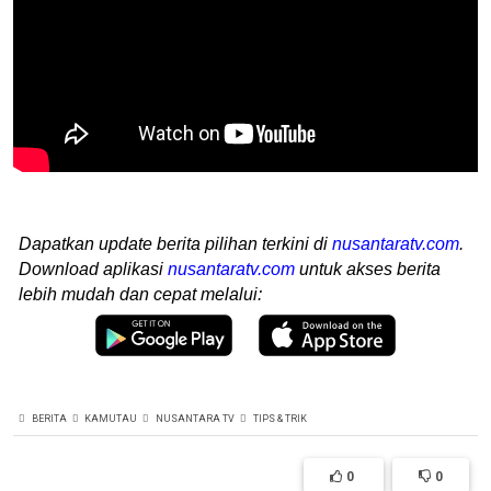
Dapatkan update berita pilihan terkini di
nusantaratv.com
.
Download aplikasi
nusantaratv.com
untuk akses berita
lebih mudah dan cepat melalui:
BERITA
KAMUTAU
NUSANTARA TV
TIPS & TRIK
0
0