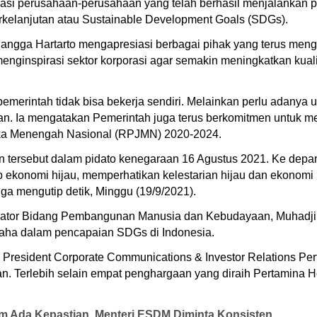
asi perusahaan-perusahaan yang telah berhasil menjalankan p
elanjutan atau Sustainable Development Goals (SDGs).
rlangga Hartarto mengapresiasi berbagai pihak yang terus 
 menginspirasi sektor korporasi agar semakin meningkatkan kuali
rintah tidak bisa bekerja sendiri. Melainkan perlu adanya upa
an. Ia mengatakan Pemerintah juga terus berkomitmen untuk 
a Menengah Nasional (RPJMN) 2020-2024.
tersebut dalam pidato kenegaraan 16 Agustus 2021. Ke depan
ekonomi hijau, memperhatikan kelestarian hijau dan ekonomi
gga mengutip detik, Minggu (19/9/2021).
inator Bidang Pembangunan Manusia dan Kebudayaan, Muhadjir
usaha dalam pencapaian SDGs di Indonesia.
 President Corporate Communications & Investor Relations P
an. Terlebih selain empat penghargaan yang diraih Pertamina 
lum Ada Kepastian, Menteri ESDM Diminta Konsisten