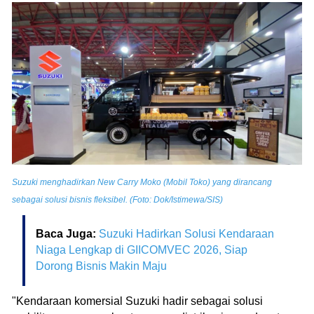
Suzuki menghadirkan New Carry Moko (Mobil Toko) yang dirancang
sebagai solusi bisnis fleksibel. (Foto: Dok/Istimewa/SIS)
Baca Juga:
Suzuki Hadirkan Solusi Kendaraan
Niaga Lengkap di GIICOMVEC 2026, Siap
Dorong Bisnis Makin Maju
"Kendaraan komersial Suzuki hadir sebagai solusi