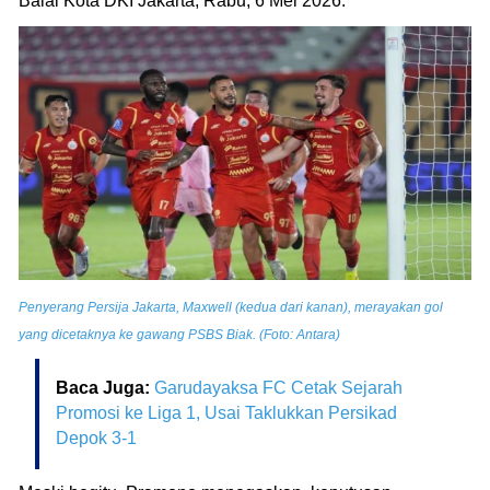
Balai Kota DKI Jakarta, Rabu, 6 Mei 2026.
Penyerang Persija Jakarta, Maxwell (kedua dari kanan), merayakan gol
yang dicetaknya ke gawang PSBS Biak. (Foto: Antara)
Baca Juga:
Garudayaksa FC Cetak Sejarah
Promosi ke Liga 1, Usai Taklukkan Persikad
Depok 3-1