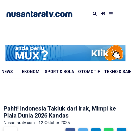
NEWS
EKONOMI
SPORT & BOLA
OTOMOTIF
TEKNO & SAI
Pahit! Indonesia Takluk dari Irak, Mimpi ke
Piala Dunia 2026 Kandas
Nusantaratv.com - 12 Oktober 2025