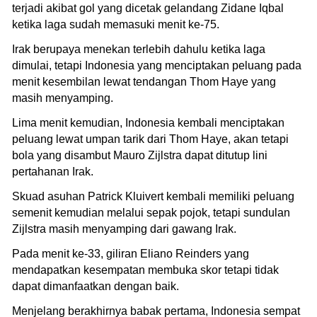
terjadi akibat gol yang dicetak gelandang Zidane Iqbal
ketika laga sudah memasuki menit ke-75.
Irak berupaya menekan terlebih dahulu ketika laga
dimulai, tetapi Indonesia yang menciptakan peluang pada
menit kesembilan lewat tendangan Thom Haye yang
masih menyamping.
Lima menit kemudian, Indonesia kembali menciptakan
peluang lewat umpan tarik dari Thom Haye, akan tetapi
bola yang disambut Mauro Zijlstra dapat ditutup lini
pertahanan Irak.
Skuad asuhan Patrick Kluivert kembali memiliki peluang
semenit kemudian melalui sepak pojok, tetapi sundulan
Zijlstra masih menyamping dari gawang Irak.
Pada menit ke-33, giliran Eliano Reinders yang
mendapatkan kesempatan membuka skor tetapi tidak
dapat dimanfaatkan dengan baik.
Menjelang berakhirnya babak pertama, Indonesia sempat