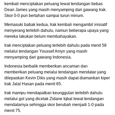
kembali menciptakan peluang lewat tendangan bebas
Dean James yang masih menyamping dari gawang Irak.
Skor 0-0 pun bertahan sampai turun minum.
Memasuki babak kedua, Irak kembali mengambil inisiatif
menyerang terlebih dahulu, namun beberapa upaya yang
mereka lakukan belum membahayakan.
Irak menciptakan peluang terlebih dahulu pada menit 58
melalui tendangan Youssef Amyn yang masih
menyamping dari gawang Indonesia.
Indonesia berbalik memberikan ancaman dan
memberikan peluang melalui tendangan mendatar yang
dilepaskan Kevin Diks yang masih dapat diamankan kiper
Irak Jalal Hasan pada menit 65.
Irak mampu mendapatkan keunggulan terlebih dahulu
melalui gol yang dicetak Zidane Iqbal lewat tendangan
mendatarnya sehingga skor berubah menjadi 1-0 pada
menit 75.