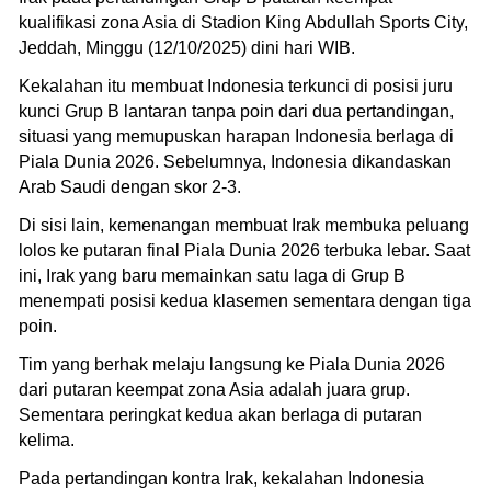
kualifikasi zona Asia di Stadion King Abdullah Sports City,
Jeddah, Minggu (12/10/2025) dini hari WIB.
Kekalahan itu membuat Indonesia terkunci di posisi juru
kunci Grup B lantaran tanpa poin dari dua pertandingan,
situasi yang memupuskan harapan Indonesia berlaga di
Piala Dunia 2026. Sebelumnya, Indonesia dikandaskan
Arab Saudi dengan skor 2-3.
Di sisi lain, kemenangan membuat Irak membuka peluang
lolos ke putaran final Piala Dunia 2026 terbuka lebar. Saat
ini, Irak yang baru memainkan satu laga di Grup B
menempati posisi kedua klasemen sementara dengan tiga
poin.
Tim yang berhak melaju langsung ke Piala Dunia 2026
dari putaran keempat zona Asia adalah juara grup.
Sementara peringkat kedua akan berlaga di putaran
kelima.
Pada pertandingan kontra Irak, kekalahan Indonesia