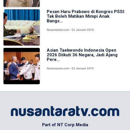
Pesan Haru Prabowo di Kongres PSSI:
Tak Boleh Matikan Mimpi Anak
Bangs...
Nusantaratv.com - 01 Januari 1970
Asian Taekwondo Indonesia Open
2026 Diikuti 36 Negara, Jadi Ajang
Pere...
Nusantaratv.com - 01 Januari 1970
Part of NT Corp Media