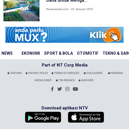
Dana untuk Menga...
Nusantaratv.com - 01 Januari 1970
NEWS
EKONOMI
SPORT & BOLA
OTOMOTIF
TEKNO & SAI
Part of NT Corp Media
TENTANG
PRIVACY POLICY
TERMS OF SERVICES
DISCLAIMER
PEDOMAN
MEDIA SIBER
TIM REDAKSI
ANCHORS
Download aplikasi NTV