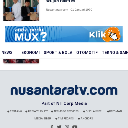
Wujud Bakti M...
Nusantaratv.com - 01 Januari 1970
Innalillahi, Penyanyi Vidi Aldiano
Meninggal Dunia
Nusantaratv.com - 01 Januari 1970
NEWS
EKONOMI
SPORT & BOLA
OTOMOTIF
TEKNO & SAI
Part of NT Corp Media
TENTANG
PRIVACY POLICY
TERMS OF SERVICES
DISCLAIMER
PEDOMAN
MEDIA SIBER
TIM REDAKSI
ANCHORS