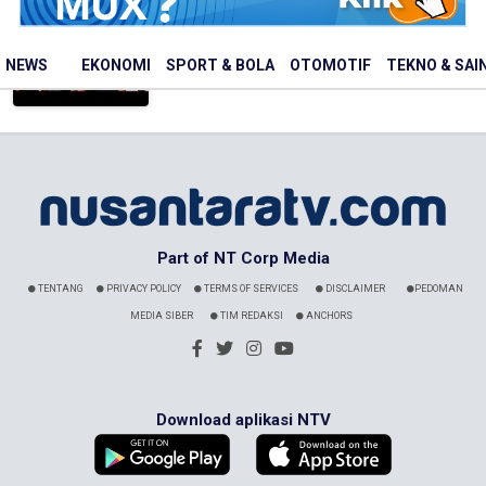
Pere...
Nusantaratv.com - 01 Januari 1970
NEWS
EKONOMI
SPORT & BOLA
OTOMOTIF
TEKNO & SAI
Part of NT Corp Media
TENTANG
PRIVACY POLICY
TERMS OF SERVICES
DISCLAIMER
PEDOMAN
MEDIA SIBER
TIM REDAKSI
ANCHORS
Download aplikasi NTV